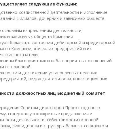
существляет следующие функции:
дственно-хозяйственной деятельности и исполнение
заданий филиалов, дочерних и зависимых обществ
 основным направлениям деятельности,
них и зависимых обществ Компании
туре баланса; о состоянии дебиторской и кредиторской
апасов Компании, дочерних предприятий и их
ческие показатели;
причины благоприятных и неблагоприятных отклонений
ти от плановой
ельности и достижении установленных целевых
 предприятий, видов деятельности, инвестиционных
енности должностных лиц Бюджетный комитет
верждения Советом директоров Проект годового
нему, содержащую конкретные предложения и
ьности деятельности, себестоимости основной
ания, ликвидности и структуры баланса, созданию и