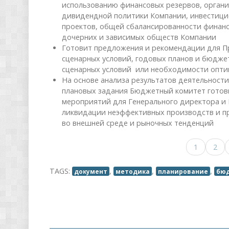
использованию финансовых резервов, орган
дивидендной политики Компании, инвестици
проектов, общей сбалансированности финан
дочерних и зависимых обществ Компании
Готовит предложения и рекомендации для П
сценарных условий, годовых планов и бюдже
сценарных условий или необходимости опт
На основе анализа результатов деятельност
плановых задания Бюджетный комитет готов
мероприятий для Генерального директора и 
ликвидации неэффективных производств и п
во внешней среде и рыночных тенденций
1
2
TAGS:
,
,
,
документ
методика
планирование
бю