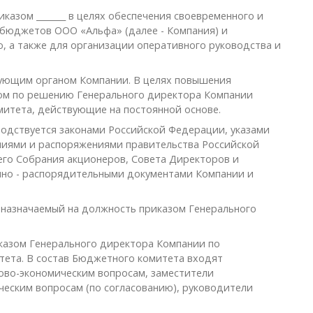
казом _______ в целях обеспечения своевременного и
бюджетов ООО «Альфа» (далее - Компания) и
, а также для организации оперативного руководства и
ующим органом Компании. В целях повышения
ом по решению Генерального директора Компании
итета, действующие на постоянной основе.
одствуется законами Российской Федерации, указами
ниями и распоряжениями правительства Российской
го Собрания акционеров, Совета Директоров и
нно - распорядительными документами Компании и
 назначаемый на должность приказом Генерального
казом Генерального директора Компании по
ета. В состав Бюджетного комитета входят
ово-экономическим вопросам, заместители
еским вопросам (по согласованию), руководители