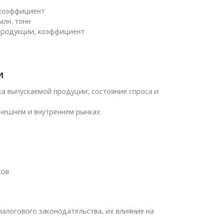
 коэффициент
млн. тонн
продукции, коэффициент
и
 выпускаемой продуции, состояние спроса и
нешнем и внутреннем рынках
ков
алогового законодательства, их влияние на