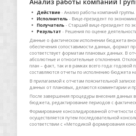
Анализ работы компаний Гру
Действие
- Анализ работы компаний группы.
Исполнитель
- Вице-президент по экономик
Получатель
- Старший вице-президент по эк
Результат
- Решения по оценке деятельност
Данные о фактическом исполнении бюджета внос
обеспечения сопоставимости данных, формат п
соответствует форматам плановых данных. В о
абсолютные и относительные отклонения. Отклон
план – факт, так и в рамках всего года: годовой
составляются отчеты по исполнению бюджета на
В прилагаемой к отчетам пояснительной записк
данных от плановых, делаются комментарии и п
После завершения процедуры внесения данных в
бюджета, редактирование периодов с фактичес
Формирование консолидированной отчетности 
осуществляется путем последовательной консол
соответствии с «Методикой формирования конс