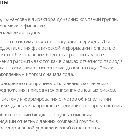
ппы
е, финансовые директора дочерних компаний группы.
ономике и финансам.
и компаний группы.
ятся в систему в соответствующие периоды. Для
редоставления фактической информации полностью
тчетах об исполнении бюджета рассчитываются
ения рассчитываются как в рамках отчетного периода:
 план – ожидаемое исполнение до конца года. Также
копленным итогом с начала года.
е раскрываются причины отклонения фактических
редложения, приводятся описания основных рисков.
 систему и формирования отчетов об исполнении
кими данными запрещается администратором системы.
об исполнении бюджета Группы компаний
идации отчетных данных компаний группы в
олидированной управленческой отчетности».